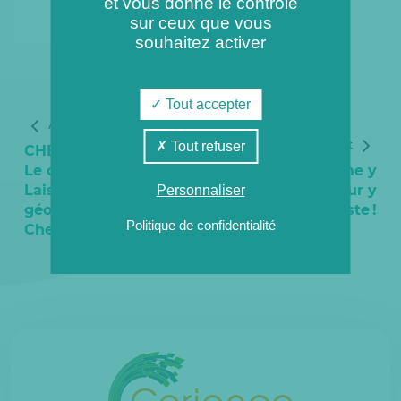
et vous donne le contrôle
sur ceux que vous
souhaitez activer
Tout accepter
Article précédent
Article suivant
Tout refuser
CHELLES CHALEUR :
Le député Maxime
Chelles : la flamme y
Laisney découvre la
passe, la chaleur y
Personnaliser
géothermie de
reste !
Politique de confidentialité
Chelles