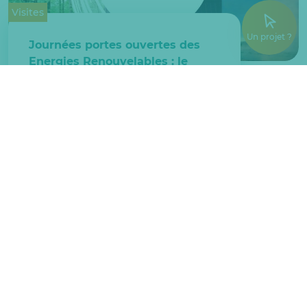
Visites
Un projet ?
Journées portes ouvertes des
Energies Renouvelables : le
réseau de chaleur de Chelles
ouvre ses portes
Jeudi 2 mai 2019
1
2
3
4
›