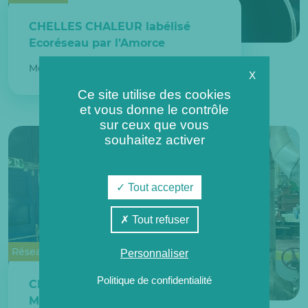
CHELLES CHALEUR labélisé
Ecoréseau par l’Amorce
Mercredi 13 décembre 2023
X
Ce site utilise des cookies
et vous donne le contrôle
sur ceux que vous
souhaitez activer
Tout accepter
Tout refuser
Réseaux de chaleur urbains
Personnaliser
Politique de confidentialité
CHELLES CHALEUR : Le député
Maxime Laisney découvre la