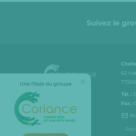
Suivez le gr
Chell
62 rue
77500
Une filiale du groupe
Tél. :
0
Fax :
0
Espace client
No
Retr