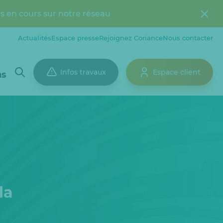
s en cours sur notre réseau
Actualités
Espace presse
Rejoignez Coriance
Nous contacter
Infos travaux
Espace client
ns
la