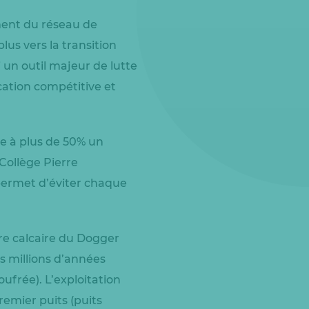
ment du réseau de
us vers la transition
un outil majeur de lutte
cation compétitive et
nte à plus de 50% un
Collège Pierre
 permet d’éviter chaque
ère calcaire du Dogger
rs millions d’années
ufrée). L’exploitation
emier puits (puits