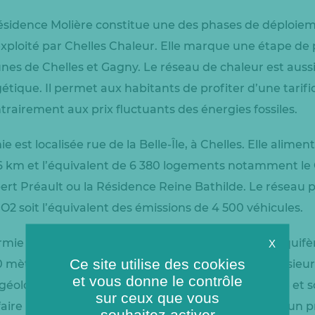
ésidence Molière constitue une des phases de déploie
ploité par Chelles Chaleur. Elle marque une étape de pl
s de Chelles et Gagny. Le réseau de chaleur est aussi 
étique. Il permet aux habitants de profiter d’une tarifi
trairement aux prix fluctuants des énergies fossiles.
 est localisée rue de la Belle-Île, à Chelles. Elle alime
6 km et l’équivalent de 6 380 logements notamment le 
ert Préault ou la Résidence Reine Bathilde. Le réseau
2 soit l’équivalent des émissions de 4 500 véhicules.
rmie est de récupérer les calories provenant de l’aquif
X
Ce site utilise des cookies
0 mètres de profondeur. Cette eau piégée il y a plusieu
et vous donne le contrôle
géologiques n’est pas potable (extrêmement salée et so
sur ceux que vous
aire remonter l’eau du Dogger en surface grâce à un pr
souhaitez activer