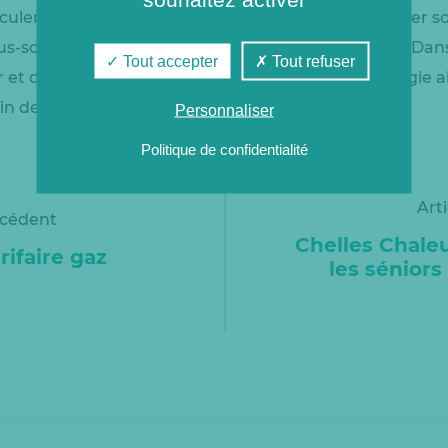
irculer dans un échangeur de chaleur afin de prélever so
us-sol à l’aide d’un second puits (puits réinjecteur). Dans
Tout accepter
Tout refuser
et deux puits réinjecteurs qui sont utilisés. L’énergie 
afin de subvenir aux besoins en chaleur des usagers.
Personnaliser
Politique de confidentialité
Art
écédent
Chelles Chaleu
rifaire gaz
les séniors