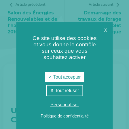
Article précédent
Article suivant
Salon des Énergies
Démarrage des
Renouvelables et de
travaux de forage
l’habitat Écologique
du doublet
X
2010
géothermique
Ce site utilise des cookies
et vous donne le contrôle
sur ceux que vous
souhaitez activer
Tout accepter
Tout refuser
Personnaliser
Une filiale du groupe
Politique de confidentialité
Coriance